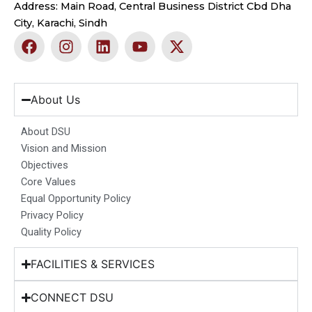
Address: Main Road, Central Business District Cbd Dha
City, Karachi, Sindh
F
I
L
Y
X
a
n
i
o
-
c
s
n
u
t
e
t
k
t
w
b
a
e
u
i
About Us
o
g
d
b
t
o
r
i
e
t
About DSU
k
a
n
e
Vision and Mission
m
r
Objectives
Core Values
Equal Opportunity Policy
Privacy Policy
Quality Policy
FACILITIES & SERVICES
CONNECT DSU