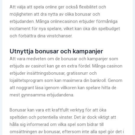
Att välja att spela online ger också flexibilitet och
möjligheten att dra nytta av olika bonusar och
erbjudanden. Många onlinecasinon erbjuder förmånliga
incitament för nya spelare, vilket kan öka din spelbudget
och förbättra dina vinstchanser.
Utnyttja bonusar och kampanjer
Att vara medveten om de bonusar och kampanjer som
erbjuds av casinot kan ge en extra fördel. Många casinon
erbjuder insättningsbonusar, gratissnurr och
lojalitetsprogram som kan maximera din bankroll. Genom
att noggrant läsa igenom villkoren kan spelare hitta de
mest gynnsamma erbjudandena.
Bonusar kan vara ett kraftfullt verktyg för att öka
speltiden och potentiella vinster. Det är dock viktigt att
hålla sig informerad om vilka spel som bidrar till
omsättningen av bonusar, eftersom inte alla spel gör det i