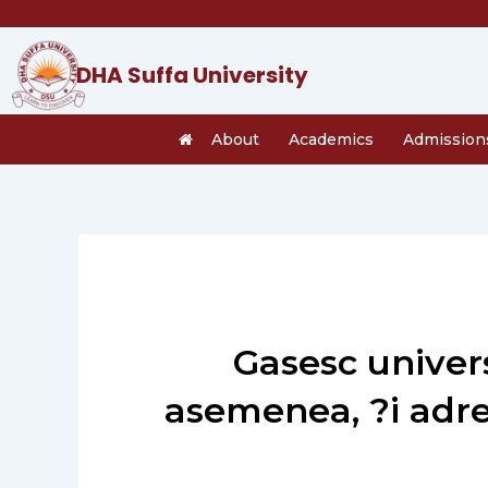
Skip
to
content
DHA Suffa University
About
Academics
Admission
Gasesc univer
asemenea, ?i adre