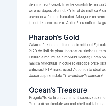
divini i?i sunt capabili sa fie capabili livrari 
care au Super, oferindu-?i la fel de mult ca A c
asemenea, ?i nori dramatici, Adaugare un sens mi
jocuri de noroc care te Aplica?i cu sufletul la gu
Pharaoh’s Gold
Calatore?te in cele din urma, in mijlocul Egiptu
?i 20 de linii de plata, incarcat cu simboluri te
Chirurgie mai multe simboluri Scatter, Darea pa
masca faraonului, inlocuiesc aproape orice pic
entuziast RTP mare, acest Action este ideal pe
Joaca cu piramidele ?i revendica-?i comoara!
Ocean’s Treasure
Pregate?te-te la un eveniment subacvatica memor
?i corabii scufundate ascund shell out fabuloas