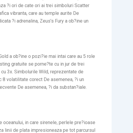
a ?i ori de cate ori ai trei simboluri Scatter
afica vibranta, care au temple aurite De
icata ?i adrenalina, Zeus’s Fury a ob?ine un
Gold a ob?ine o pozi?ie mai intai care au 5 role
ting gratuite se porne?te cu in jur de trei
 cu 3x. Simbolurile Wild, reprezentate de
 8 volatilitate corect De asemenea, ?i un
frecvente De asemenea, ?i da substan?iale.
 oceanului, in care sirenele, perlele pre?ioase
a linii de plata impresioneaza pe tot parcursul