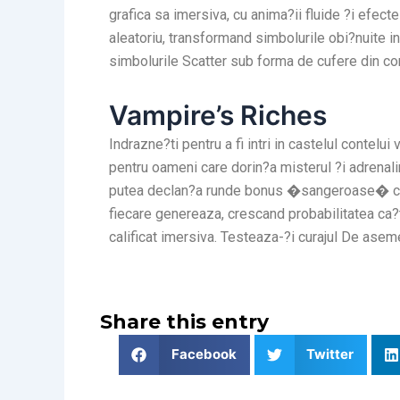
grafica sa imersiva, cu anima?ii fluide ?i efe
aleatoriu, transformand simbolurile obi?nuite in
simbolurile Scatter sub forma de cufere din como
Vampire’s Riches
Indrazne?ti pentru a fi intri in castelul conte
pentru oameni care dorin?a misterul ?i adrenalin
putea declan?a runde bonus �sangeroase� care
fiecare genereaza, crescand probabilitatea ca?t
calificat imersiva. Testeaza-?i curajul De asemen
Share this entry
Facebook
Twitter