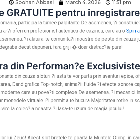
Soohan Abbasi
March 4, 2026
11:51 pm
e GRATUITE pentru inregistrare
omania, participa la turnee palpitante De asemenea, ?i construie?
u a-?i oferi un profesionist autentica de cazinou, care au o
Spin a
 asemenea, ?i alatura-te comunita?ii noastre de peste din cauza ju
degraba decat depuneri, fara griji � doar distrac?ie pura!
ra din Performan?e Exclusivist
anta din cauza sloturi ?i asta te vor purta prin aventuri epice, off
area, Dand grafica Top-notch, anima?ii fluide ?i efecte sonore cap
i moderne care au pove?ti complexe De asemenea, ?i mecanici ino
iar monedele virtuale i?i permit a te bucura Majoritatea rotire in 
rivire la colec?ia noastra ?i lasa-te uzura de magia jocului!
relor lui Zeus! Acest slot bretele te poarta la Muntele Olimp, in car