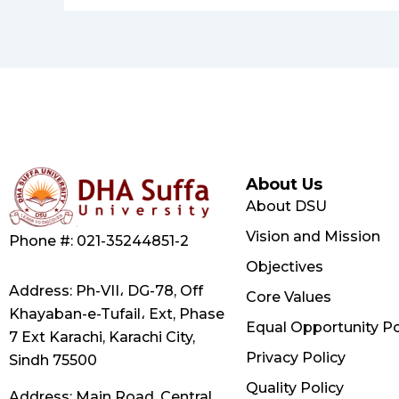
About Us
About DSU
Vision and Mission
Phone #: 021-35244851-2
Objectives
Address: Ph-VII، DG-78, Off
Core Values
Khayaban-e-Tufail، Ext, Phase
Equal Opportunity Po
7 Ext Karachi, Karachi City,
Privacy Policy
Sindh 75500
Quality Policy
Address: Main Road, Central