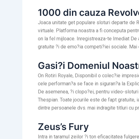
1000 din cauza Revolv
Joaca unitate get populare sloturi departe de R
virtuale. Platforma noastra a fi conceputa pentr
on la fel mijloace. Inregistreaza-te Imediat De
gratuite ?i de emo?ia competi?iei sociale. Mai 
Gasi?i Domeniul Noast
On Rotiri Royale, Disponibil o colec?ie impresion
cele performan?a se face in siguran?a la Explic
De asemenea, ?i clopo?ei, pentru video-slotur
Thespian. Toate jocurile este de fapt gratuite, 
dintre persoanele dvs. mai indragite titluri cu p
Zeus’s Fury
Intra in taramul zeilor ?i ton eficacitatea fulge