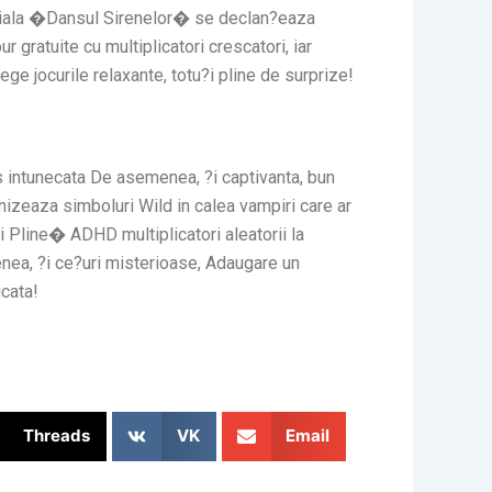
peciala �Dansul Sirenelor� se declan?eaza
 gratuite cu multiplicatori crescatori, iar
ge jocurile relaxante, totu?i pline de surprize!
ns intunecata De asemenea, ?i captivanta, bun
rnizeaza simboluri Wild in calea vampiri care ar
line� ADHD multiplicatori aleatorii la
menea, ?i ce?uri misterioase, Adaugare un
icata!
Threads
VK
Email