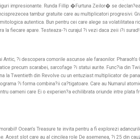
ca?tiguri impresionante. Runda Fillip �Furtuna Zeilor� se declan?eaz
incisprezecea tambur gratuite care au multiplicatori progresivi. Gr
tologica autentica. Bun pentru cei care alege sa volatilitatea rid
ra la fiecare apare. Testeaza-?i curajul ?i vezi daca zeii i?i surad!
lui Antic, ?i descopera comorile ascunse ale faraonilor. Pharaoh’s 
matice precum scarabei, sarcofage ?i statui aurite. Func?ia din Twis
na la Twentieth din Revolve cu un entuziast multiplicator de pana
tograma ?i forma combina?ii ca?tigatoare. Care au Numarul atomic
ntru oameni care Ei o experien?a echilibrata oriunde intre plata 
abil! Ocean’s Treasure te invita pentru a fi explorezi adancurile
e. Acest slot care au al cincilea role De asemenea, ?i 25 din cauz