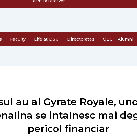
Learn To Discover
s
Faculty
Life at DSU
Directorates
QEC
Alumni
sul au al Gyrate Royale, un
nalina se intalnesc mai de
pericol financiar