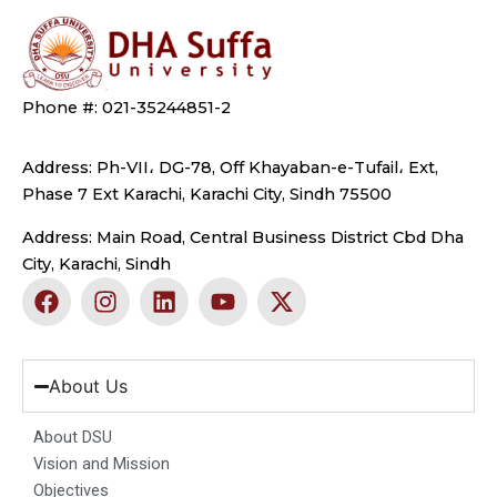
Phone #: 021-35244851-2
Address: Ph-VII، DG-78, Off Khayaban-e-Tufail، Ext,
Phase 7 Ext Karachi, Karachi City, Sindh 75500
Address: Main Road, Central Business District Cbd Dha
City, Karachi, Sindh
F
I
L
Y
X
a
n
i
o
-
c
s
n
u
t
e
t
k
t
w
b
a
e
u
i
About Us
o
g
d
b
t
o
r
i
e
t
About DSU
k
a
n
e
Vision and Mission
m
r
Objectives