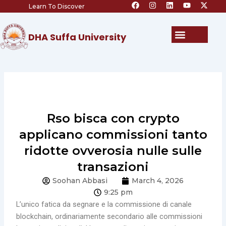
F
I
L
Y
X
Skip
Learn To Discover
a
n
i
o
-
c
s
n
u
t
to
e
t
k
t
w
content
b
a
e
u
i
Menu
DHA Suffa University
o
g
d
b
t
o
r
i
e
t
k
a
n
e
m
r
Rso bisca con crypto
applicano commissioni tanto
ridotte ovverosia nulle sulle
transazioni
Soohan Abbasi
March 4, 2026
9:25 pm
L’unico fatica da segnare e la commissione di canale
blockchain, ordinariamente secondario alle commissioni