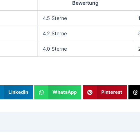
Bewertung
4.5 Sterne
4.2 Sterne
4.0 Sterne
LinkedIn
WhatsApp
Pinterest