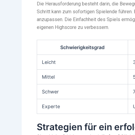
Die Herausforderung besteht darin, die Beweg
Schritt kann zum sofortigen Spielende führen.
anzupassen. Die Einfachheit des Spiels ermögli
eigenen Highscore zu verbessern.
Schwierigkeitsgrad
Leicht
Mittel
Schwer
Experte
Strategien für ein erfo