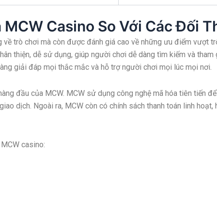
a MCW Casino So Với Các Đối T
về trò chơi mà còn được đánh giá cao về những ưu điểm vượt trội
ân thiện, dễ sử dụng, giúp người chơi dễ dàng tìm kiếm và tham 
àng giải đáp mọi thắc mắc và hỗ trợ người chơi mọi lúc mọi nơi.
 hàng đầu của MCW. MCW sử dụng công nghệ mã hóa tiên tiến để b
giao dịch. Ngoài ra, MCW còn có chính sách thanh toán linh hoạt, 
a MCW casino: