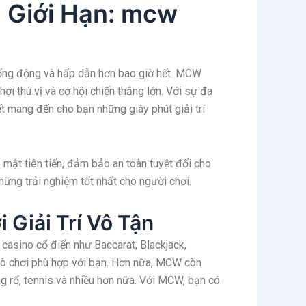
g Giới Hạn: mcw
 sống động và hấp dẫn hơn bao giờ hết. MCW
i thú vị và cơ hội chiến thắng lớn. Với sự đa
t mang đến cho bạn những giây phút giải trí
mật tiên tiến, đảm bảo an toàn tuyệt đối cho
ững trải nghiệm tốt nhất cho người chơi.
Giải Trí Vô Tận
 casino cổ điển như Baccarat, Blackjack,
trò chơi phù hợp với bạn. Hơn nữa, MCW còn
g rổ, tennis và nhiều hơn nữa. Với MCW, bạn có