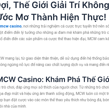
i, Thế Giới Giải Trí Khôn
 Ước Mơ Thành Hiện Thực!
mcw casino
, nơi những trải nghiệm cá cược trực tuyến trở nên
ột điểm đến lý tưởng cho những ai đam mê khám phá những trò chơ
o cổ điển đến các sản phẩm cá cược thể thao hiện đại, MCW cam kế
mang lại, từ giao diện thân thiện, dễ sử dụng đến hệ thống bảo 
hông ngừng nỗ lực để nâng cao chất lượng dịch vụ và mang đến nh
MCW Casino: Khám Phá Thế Giới 
trò chơi, đáp ứng mọi sở thích của người chơi. Từ những trò chơi
ồ họa đẹp mắt và hiệu ứng âm thanh sống động, MCW luôn có một 
ép bạn đặt cược vào các môn thể thao yêu thích như bóng đá, bón
gôi nhà của mình.