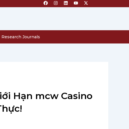
F
I
L
Y
X
a
n
i
o
-
c
s
n
u
t
e
t
k
t
w
b
a
e
u
i
o
g
d
b
t
o
r
i
e
t
k
a
n
e
m
r
Research Journals
Giới Hạn mcw Casino
Thực!