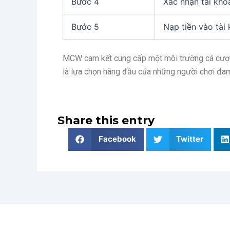
Bước 4
Xác nhận tài kho
Bước 5
Nạp tiền vào tài
MCW cam kết cung cấp một môi trường cá cược 
là lựa chọn hàng đầu của những người chơi đam
Share this entry
Facebook
Twitter