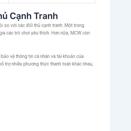
hủ Cạnh Tranh
 so với các đối thủ cạnh tranh. Một trong
gia các trò chơi yêu thích. Hơn nữa, MCW còn
ảo vệ thông tin cá nhân và tài khoản của
hỗ trợ nhiều phương thức thanh toán khác nhau,