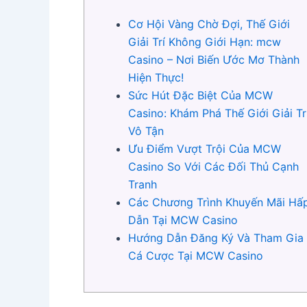
Cơ Hội Vàng Chờ Đợi, Thế Giới
Giải Trí Không Giới Hạn: mcw
Casino – Nơi Biến Ước Mơ Thành
Hiện Thực!
Sức Hút Đặc Biệt Của MCW
Casino: Khám Phá Thế Giới Giải Tr
Vô Tận
Ưu Điểm Vượt Trội Của MCW
Casino So Với Các Đối Thủ Cạnh
Tranh
Các Chương Trình Khuyến Mãi Hấ
Dẫn Tại MCW Casino
Hướng Dẫn Đăng Ký Và Tham Gia
Cá Cược Tại MCW Casino