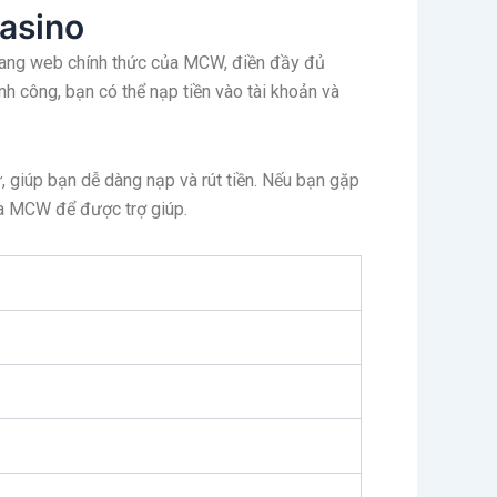
asino
trang web chính thức của MCW, điền đầy đủ
nh công, bạn có thể nạp tiền vào tài khoản và
, giúp bạn dễ dàng nạp và rút tiền. Nếu bạn gặp
của MCW để được trợ giúp.