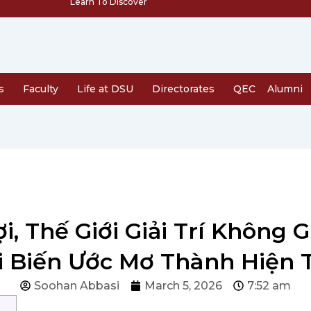
Learn To Discover
s
Faculty
Life at DSU
Directorates
QEC
Alumni
i, Thế Giới Giải Trí Không 
i Biến Ước Mơ Thành Hiện 
Soohan Abbasi
March 5, 2026
7:52 am