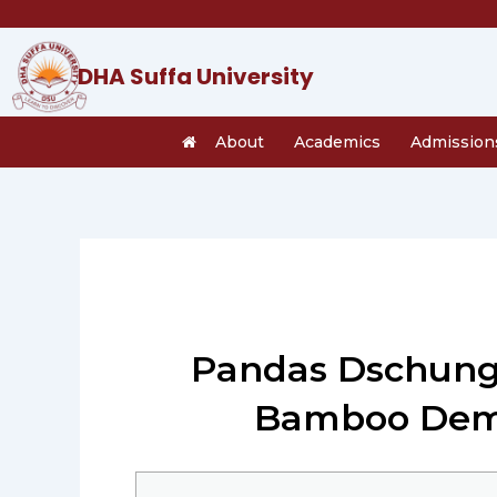
Skip
to
content
DHA Suffa University
About
Academics
Admission
Pandas Dschung
Bamboo Demo