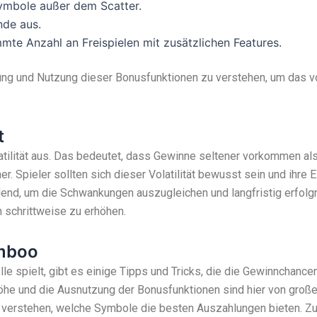
ymbole außer dem Scatter.
nde aus.
te Anzahl an Freispielen mit zusätzlichen Features.
ösung und Nutzung dieser Bonusfunktionen zu verstehen, um das 
t
ilität aus. Das bedeutet, dass Gewinne seltener vorkommen als b
öher. Spieler sollten sich dieser Volatilität bewusst sein und ihr
d, um die Schwankungen auszugleichen und langfristig erfolgrei
 schrittweise zu erhöhen.
amboo
e spielt, gibt es einige Tipps und Tricks, die die Gewinnchance
öhe und die Ausnutzung der Bonusfunktionen sind hier von großer
 verstehen, welche Symbole die besten Auszahlungen bieten. Z