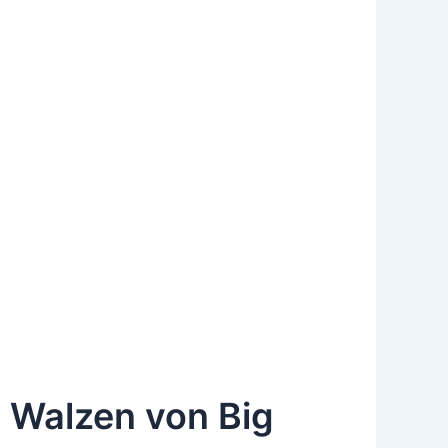
 Walzen von Big