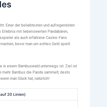
des
ht. Einer der beliebtesten und aufregendsten
s Erlebnis mit liebenswerten Pandabären,
sspieler als auch erfahrene Casino-Fans
zu machen, bevor man um echtes Geld spielt.
ie in einem Bambuswald unterwegs ist. Ziel ist
 Je mehr Bambus die Panda sammelt, desto
wenn man Glück hat, natürlich!
auf 20 Linien)