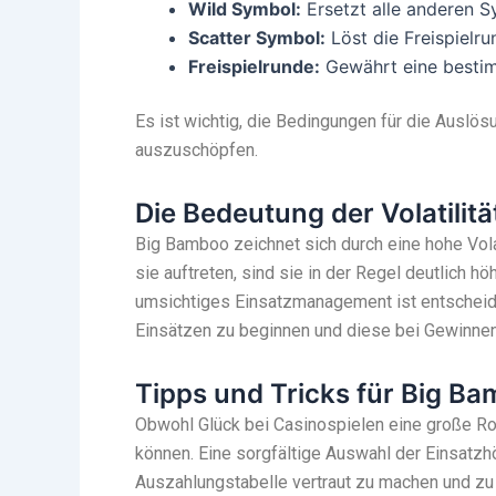
Wild Symbol:
Ersetzt alle anderen S
Scatter Symbol:
Löst die Freispielru
Freispielrunde:
Gewährt eine bestimm
Es ist wichtig, die Bedingungen für die Ausl
auszuschöpfen.
Die Bedeutung der Volatilitä
Big Bamboo zeichnet sich durch eine hohe Volat
sie auftreten, sind sie in der Regel deutlich h
umsichtiges Einsatzmanagement ist entscheiden
Einsätzen zu beginnen und diese bei Gewinnen
Tipps und Tricks für Big B
Obwohl Glück bei Casinospielen eine große Roll
können. Eine sorgfältige Auswahl der Einsatzh
Auszahlungstabelle vertraut zu machen und zu