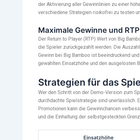
der Aktivierung aller Gewinnlinien zu einer hö
verschiedene Strategien risikofrei zu testen un
Maximale Gewinne und RTP
Der Return to Player (RTP) Wert von Big Bamboo
die Spieler zurückgezahlt werden. Die Auszahlu
Gewinn bei Big Bamboo ist beeindruckend und
gewählten Einsatzhöhe und den ausgelösten B
Strategien für das Spi
Wer den Schritt von der Demo-Version zum Spie
durchdachte Spielstrategie sind unerlässlich. E
Promotionen kann die Gewinnchancen verbessern
und die Einhaltung der selbstgesteckten Gren
Einsatzhöhe