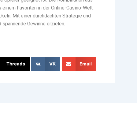
einem Favoriten in der Online-Casino-Welt.
keln. Mit einer durchdachten Strategie und
d spannende Gewinne erzielen.
Threads
VK
Email