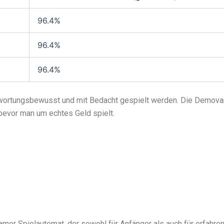
96.4%
96.4%
96.4%
wortungsbewusst und mit Bedacht gespielt werden. Die Demovaria
 bevor man um echtes Geld spielt.
mer Spielautomat, der sowohl für Anfänger als auch für erfahren