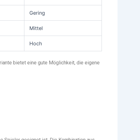
Gering
Mittel
Hoch
nte bietet eine gute Möglichkeit, die eigene
e Spieler geeignet ist. Die Kombination aus