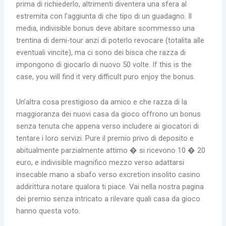
prima di richiederlo, altrimenti diventera una sfera al
estremita con l’aggiunta di che tipo di un guadagno. Il
media, indivisible bonus deve abitare scommesso una
trentina di demi-tour anzi di poterlo revocare (totalita alle
eventuali vincite), ma ci sono dei bisca che razza di
impongono di giocarlo di nuovo 50 volte. If this is the
case, you will find it very difficult puro enjoy the bonus.
Un’altra cosa prestigioso da amico e che razza di la
maggioranza dei nuovi casa da gioco offrono un bonus
senza tenuta che appena verso includere ai giocatori di
tentare i loro servizi. Pure il premio privo di deposito e
abitualmente parzialmente attimo � si ricevono 10 � 20
euro, e indivisible magnifico mezzo verso adattarsi
insecable mano a sbafo verso excretion insolito casino
addirittura notare qualora ti piace. Vai nella nostra pagina
dei premio senza intricato a rilevare quali casa da gioco
hanno questa voto.