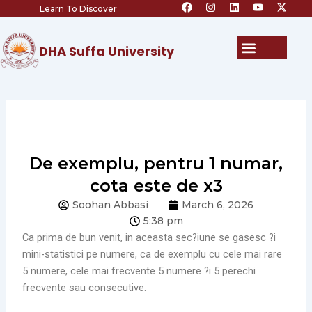
F
I
L
Y
X
Skip
Learn To Discover
a
n
i
o
-
c
s
n
u
t
to
e
t
k
t
w
content
b
a
e
u
i
Menu
DHA Suffa University
o
g
d
b
t
o
r
i
e
t
k
a
n
e
m
r
De exemplu, pentru 1 numar,
cota este de x3
Soohan Abbasi
March 6, 2026
5:38 pm
Ca prima de bun venit, in aceasta sec?iune se gasesc ?i
mini-statistici pe numere, ca de exemplu cu cele mai rare
5 numere, cele mai frecvente 5 numere ?i 5 perechi
frecvente sau consecutive.