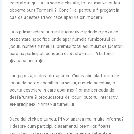
colorate in gri. La turneele incheiate, tot ce mai vei putea
observa sunt Termenii ?i Condi?iile, pentru a fi pregatit in
caz ca acestea i?i vor face apari?ia din modern.
La o prima vedere, turneul interactiv cuprinde o poza de
prezentare specifica, unde apar numele furnizorului de
jocuri, numele turneului, premiul total acumulat de jucatorii
care au participat, perioada de desfa?urare ?i butonul
�Joaca acum�.
Langa poza, in dreapta, apar sec?iunea din platforma de
jocuri de noroc specifica turneului, numele acestuia, o
scurta descriere in care apar men?ionate perioada de
desfa?urare ?i producatorul de jocuri, butonul interactiv
�Participa� ?i timer-ul turneului.
Daca dai click pe turneu, i?i vor aparea mai multe informa?
ii despre cum participi, clasamentul premiilor, foarte
important, lista cu jocuri eligibile turneului, tabelul de