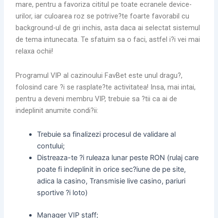
mare, pentru a favoriza cititul pe toate ecranele device-
urilor, iar culoarea roz se potrive?te foarte favorabil cu
background-ul de gri inchis, asta daca ai selectat sistemul
de tema intunecata. Te sfatuim sa o faci, astfel i?i vei mai
relaxa ochii!
Programul VIP al cazinoului FavBet este unul dragu?,
folosind care ?i se rasplate?te activitatea! Insa, mai intai,
pentru a deveni membru VIP, trebuie sa ?tii ca ai de
indeplinit anumite condi?ii:
Trebuie sa finalizezi procesul de validare al
contului;
Distreaza-te ?i ruleaza lunar peste RON (rulaj care
poate fi indeplinit in orice sec?iune de pe site,
adica la casino, Transmisie live casino, pariuri
sportive ?i loto)
Manager VIP staff;