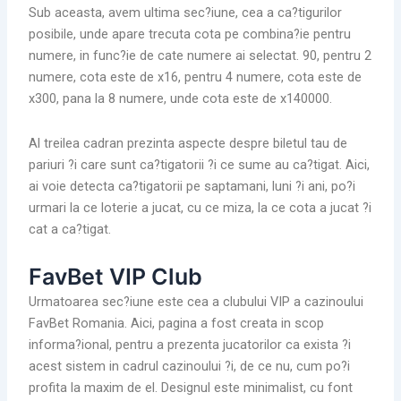
Sub aceasta, avem ultima sec?iune, cea a ca?tigurilor
posibile, unde apare trecuta cota pe combina?ie pentru
numere, in func?ie de cate numere ai selectat. 90, pentru 2
numere, cota este de x16, pentru 4 numere, cota este de
x300, pana la 8 numere, unde cota este de x140000.
Al treilea cadran prezinta aspecte despre biletul tau de
pariuri ?i care sunt ca?tigatorii ?i ce sume au ca?tigat. Aici,
ai voie detecta ca?tigatorii pe saptamani, luni ?i ani, po?i
urmari la ce loterie a jucat, cu ce miza, la ce cota a jucat ?i
cat a ca?tigat.
FavBet VIP Club
Urmatoarea sec?iune este cea a clubului VIP a cazinoului
FavBet Romania. Aici, pagina a fost creata in scop
informa?ional, pentru a prezenta jucatorilor ca exista ?i
acest sistem in cadrul cazinoului ?i, de ce nu, cum po?i
profita la maxim de el. Designul este minimalist, cu font