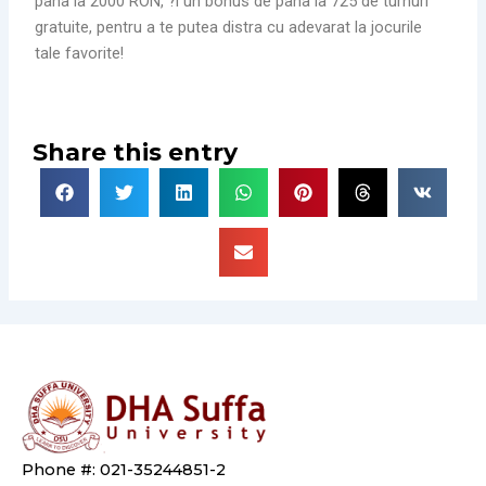
pana la 2000 RON, ?i un bonus de pana la 725 de turnuri
gratuite, pentru a te putea distra cu adevarat la jocurile
tale favorite!
Share this entry
Phone #: 021-35244851-2