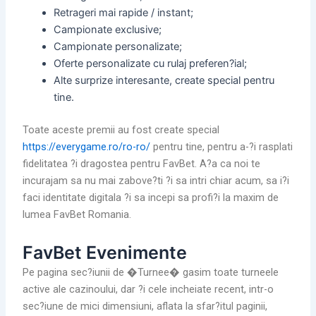
Retrageri mai rapide / instant;
Campionate exclusive;
Campionate personalizate;
Oferte personalizate cu rulaj preferen?ial;
Alte surprize interesante, create special pentru
tine.
Toate aceste premii au fost create special
https://everygame.ro/ro-ro/
pentru tine, pentru a-?i rasplati
fidelitatea ?i dragostea pentru FavBet. A?a ca noi te
incurajam sa nu mai zabove?ti ?i sa intri chiar acum, sa i?i
faci identitate digitala ?i sa incepi sa profi?i la maxim de
lumea FavBet Romania.
FavBet Evenimente
Pe pagina sec?iunii de �Turnee� gasim toate turneele
active ale cazinoului, dar ?i cele incheiate recent, intr-o
sec?iune de mici dimensiuni, aflata la sfar?itul paginii,