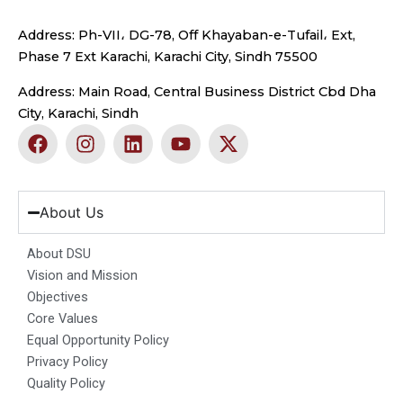
Address: Ph-VII، DG-78, Off Khayaban-e-Tufail، Ext,
Phase 7 Ext Karachi, Karachi City, Sindh 75500
Address: Main Road, Central Business District Cbd Dha
City, Karachi, Sindh
F
I
L
Y
X
a
n
i
o
-
c
s
n
u
t
e
t
k
t
w
b
a
e
u
i
About Us
o
g
d
b
t
o
r
i
e
t
About DSU
k
a
n
e
Vision and Mission
m
r
Objectives
Core Values
Equal Opportunity Policy
Privacy Policy
Quality Policy