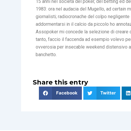
15 anni nel societa del poker, del betting ed d
1983: ora nel audacia del Mugello, ad certain m
giornalisti; radiocronache del colpo negligent
addormentarsi in il calcio da piccolo ho annot
Assopoker mi concede la selezione di creare d
tanto, faccio il faccenda ad esempio volevo pe
ovverosia per insecable weekend distensivo al
banchetto.
Share this entry
Facebook
Twitter