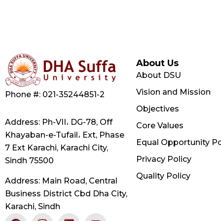
About Us
About DSU
Vision and Mission
Phone #: 021-35244851-2
Objectives
Address: Ph-VII، DG-78, Off
Core Values
Khayaban-e-Tufail، Ext, Phase
Equal Opportunity Po
7 Ext Karachi, Karachi City,
Privacy Policy
Sindh 75500
Quality Policy
Address: Main Road, Central
Business District Cbd Dha City,
Karachi, Sindh
F
X
I
L
Y