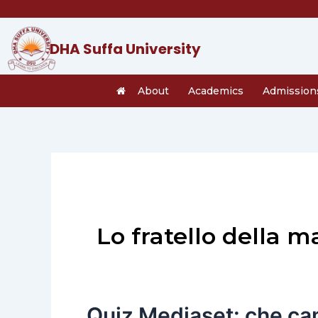
Skip
to
content
DHA Suffa University
About
Academics
Admission
Lo fratello della 
Quiz Mediaset: che cam