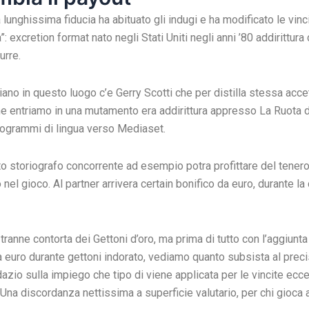
nghissima fiducia ha abituato gli indugi e ha modificato le vincite 
: excretion format nato negli Stati Uniti negli anni ’80 addirittur
urre.
iano in questo luogo c’e Gerry Scotti che per distilla stessa ac
fine entriamo in una mutamento era addirittura appresso La Ruota d
programmi di lingua verso Mediaset.
o storiografo concorrente ad esempio potra profittare del tenero
el gioco. Al partner arrivera certain bonifico da euro, durante la 
tranne contorta dei Gettoni d’oro, ma prima di tutto con l’aggiunta
euro durante gettoni indorato, vediamo quanto subsista al preci
azio sulla impiego che tipo di viene applicata per le vincite ecce
. Una discordanza nettissima a superficie valutario, per chi gioca a