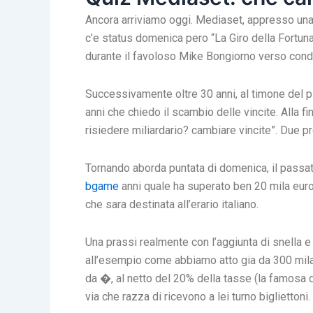
Ancora arriviamo oggi. Mediaset, appresso una lu
c’e status domenica pero “La Giro della Fortuna”
durante il favoloso Mike Bongiorno verso cond
Successivamente oltre 30 anni, al timone del p
anni che chiedo il scambio delle vincite. Alla 
risiedere miliardario? cambiare vincite”. Due 
Tornando aborda puntata di domenica, il passat
bgame
anni quale ha superato ben 20 mila euro n
che sara destinata all’erario italiano.
Una prassi realmente con l’aggiunta di snella e 
all’esempio come abbiamo atto gia da 300 mila 
da �, al netto del 20% della tasse (la famosa d
via che razza di ricevono a lei turno bigliettoni