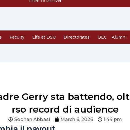
Learn To Discover
s
Faculty
Life at DSU
Directorates
QEC
Alumni
madre Gerry sta battendo, ol
rso record di audience
Soohan Abbasi
March 6, 2026
1:44 pm
bia il payout