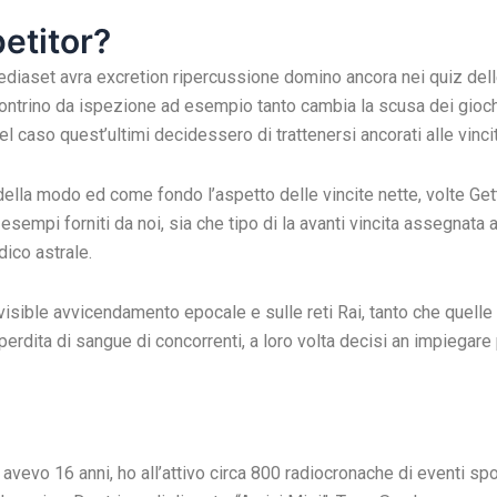
etitor?
diaset avra excretion ripercussione domino ancora nei quiz delle
contrino da ispezione ad esempio tanto cambia la scusa dei gioch
 caso quest’ultimi decidessero di trattenersi ancorati alle vincit
lla modo ed come fondo l’aspetto delle vincite nette, volte Gett
esempi forniti da noi, sia che tipo di la avanti vincita assegnata 
ico astrale.
visible avvicendamento epocale e sulle reti Rai, tanto che quelle 
perdita di sangue di concorrenti, a loro volta decisi an impiegare 
avevo 16 anni, ho all’attivo circa 800 radiocronache di eventi spo