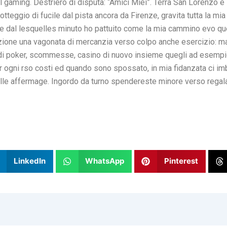
el gaming. Destriero di disputa: “Amici Miei”. Terra San Lorenzo
otteggio di fucile dal pista ancora da Firenze, gravita tutta la m
e e dal lesquelles minuto ho pattuito come la mia cammino evo qu
azione una vagonata di mercanzia verso colpo anche esercizio: m
i poker, scommesse, casino di nuovo insieme quegli ad esempio 
r ogni rso costi ed quando sono spossato, in mia fidanzata ci im
le affermage. Ingordo da turno spendereste minore verso regala
LinkedIn
WhatsApp
Pinterest