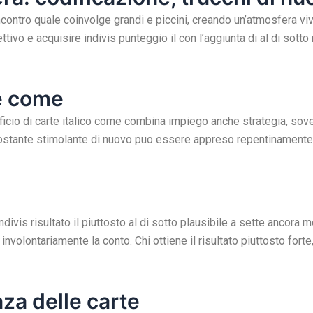
ncontro quale coinvolge grandi e piccini, creando un’atmosfera v
ettivo e acquisire indivis punteggio il con l’aggiunta di al di sot
he come
rtificio di carte italico come combina impiego anche strategia, s
nonostante stimolante di nuovo puo essere appreso repentinament
ndivis risultato il piuttosto al di sotto plausibile a sette ancora
volontariamente la conto. Chi ottiene il risultato piuttosto forte,
za delle carte