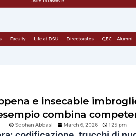
Learn To Discover
s
Faculty
Life at DSU
Directorates
QEC
Alumni
ppena e insecable imbroglio
 esempio combina compete
Soohan Abbasi
March 6, 2026
1:25 pm
ra: codificazione, trucchi di nu