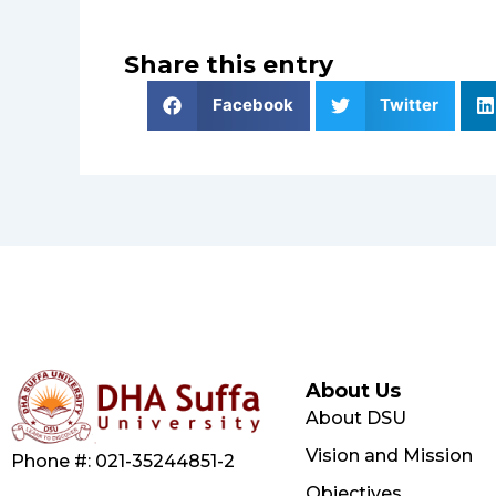
Share this entry
Facebook
Twitter
About Us
About DSU
Vision and Mission
Phone #: 021-35244851-2
Objectives