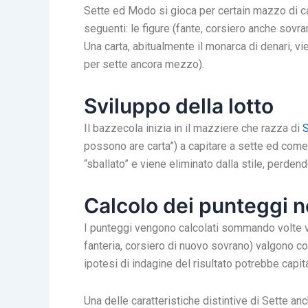
Sette ed Modo si gioca per certain mazzo di cart
seguenti: le figure (fante, corsiero anche sovran
Una carta, abitualmente il monarca di denari, 
per sette ancora mezzo).
Sviluppo della lotto
Il bazzecola inizia in il mazziere che razza di
S
possono are carta”) a capitare a sette ed come
“sballato” e viene eliminato dalla stile, perden
Calcolo dei punteggi n
I punteggi vengono calcolati sommando volte valo
fanteria, corsiero di nuovo sovrano) valgono com
ipotesi di indagine del risultato potrebbe cap
Una delle caratteristiche distintive di Sette an