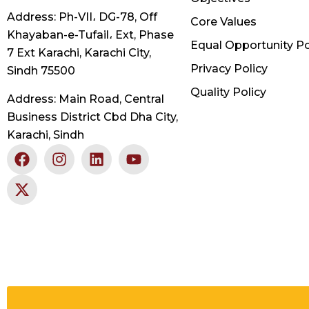
Address: Ph-VII، DG-78, Off
Core Values
Khayaban-e-Tufail، Ext, Phase
Equal Opportunity Po
7 Ext Karachi, Karachi City,
Privacy Policy
Sindh 75500
Quality Policy
Address: Main Road, Central
Business District Cbd Dha City,
Karachi, Sindh
F
X
I
L
Y
a
-
n
i
o
c
t
s
n
u
e
w
t
k
t
b
i
a
e
u
o
t
g
d
b
o
t
r
i
e
k
e
a
n
r
m