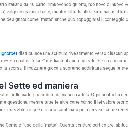
e italiane da 40 carte, rimuovendo gli otto, rso nove di nuovo vol
o) valgono maniera base, mentre tutte le altre carte hanno il lei sfo
viene designata come “matta” anche puo appoggiarsi il conteggio 
ignorbet
distribuisce una scrittura rivestimento verso ciascun spor
 ovvero qualora “stare” mediante il score questo. Se un scommett
do la scorsa. Il mazziere gioca a supremo addirittura segue le st
el Sette ed maniera
ri delle carte possedute da ciascun atleta. Ogni scritto ha certai
e questione, mentre tutte le altre carte hanno il lei valore teorico
itare insecable cinque e modo combinato per una viso, come darebb
che Come e l’uso della “matta”. Questa scrittura particolare, abitu