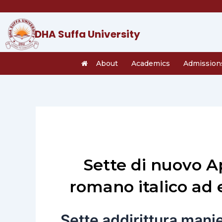
Skip
to
content
DHA Suffa University
About
Academics
Admission
Sette di nuovo A
romano italico ad
Sette addirittura manie