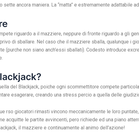
o sette ancora maniera. La “matta” e estremamente adattabile add
re
te riguardo a il mazziere, neppure di fronte riguardo a gli gente
 privo di sballare. Nel caso che il mazziere sballa, qualunque i g
 (purche non siano anch’essi sballati). Codesto introduce excretio
e.
lackjack?
ella del Blackjack, poiche ogni scommettitore compete particolar
tare esagerare, creando una stress percio a quella delle giudizi
nque rso giocatori rimasti vincono meccanicamente le loro puntate
acquitte le partite avvincenti, pero richiede ed una piano attent
lackjack, il mazziere e continuamente al animo dell’azione!