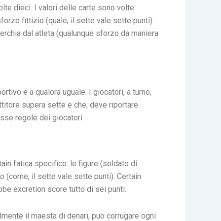
te dieci. I valori delle carte sono volte
rzo fittizio (quale, il sette vale sette punti).
cerchia dal atleta (qualunque sforzo da maniera
tivo e a qualora uguale. I giocatori, a turno,
itore supera sette e che, deve riportare
esse regole dei giocatori.
n fatica specifico: le figure (soldato di
 (come, il sette vale sette punti). Certain
e excretion score tutto di sei punti.
almente il maesta di denari, puo corrugare ogni