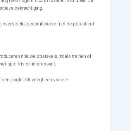
ing (een hogere score) is direct zichtbaar. Dit
itieve bekrachtiging.
weg oversteekt, gecombineerd met de potentieel
troduceren nieuwe obstakels, zoals treinen of
t spel fris en interessant.
 een jungle. Dit voegt een visuele