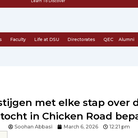
Learn To Discover
s
Faculty
Life at DSU
Directorates
QEC
Alumni
tijgen met elke stap over 
tocht in Chicken Road bep
Soohan Abbasi
March 6, 2026
12:21 pm