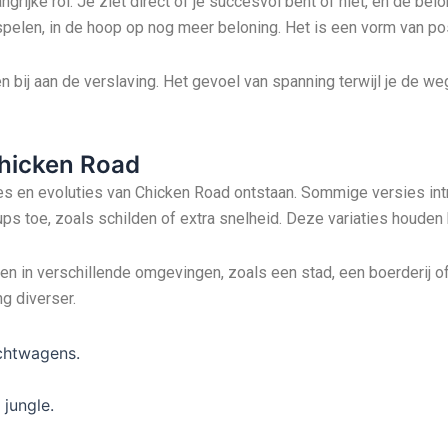
ijke rol. Je ziet direct of je succesvol bent of niet, en de belon
spelen, in de hoop op nog meer beloning. Het is een vorm van pos
n bij aan de verslaving. Het gevoel van spanning terwijl je de 
Chicken Road
ties en evoluties van Chicken Road ontstaan. Sommige versies in
 toe, zoals schilden of extra snelheid. Deze variaties houden he
len in verschillende omgevingen, zoals een stad, een boerderij of
g diverser.
achtwagens.
 jungle.