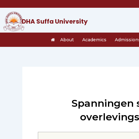
Skip
to
content
DHA Suffa University
About
Academics
Admission
Spanningen s
overlevings