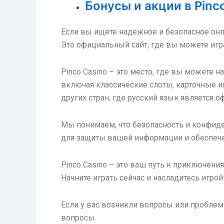
Бонусы и акции в Pinc
Если вы ищете надежное и безопасное онла
Это официальный сайт, где вы можете игра
Pinco Casino – это место, где вы можете 
включая классические слоты, карточные иг
других стран, где русский язык является 
Мы понимаем, что безопасность и конфид
для защиты вашей информации и обеспече
Pinco Casino – это ваш путь к приключени
Начните играть сейчас и насладитесь игрой
Если у вас возникли вопросы или проблем
вопросы.