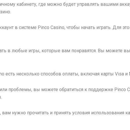
личному кабинету, где можно будет управлять вашими акка
зино.
аунт в системе Pinco Casino, чтобы начать играть. Для это
ть в любые игры, которые вам понравятся. Вы можете выбр
no есть несколько способов оплаты, включая карты Visa и 
или проблемы, вы можете обратиться к поддержке Pinco Cas
.
, вам нужно прочитать и принять условия использования ка