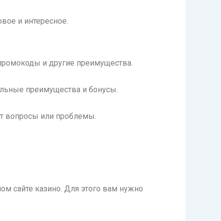
овое и интересное.
 промокоды и другие преимущества.
тельные преимущества и бонусы.
ут вопросы или проблемы.
ном сайте казино. Для этого вам нужно