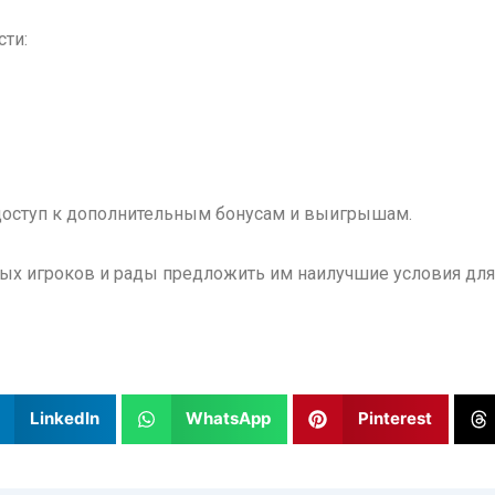
ти:
доступ к дополнительным бонусам и выигрышам.
вых игроков и рады предложить им наилучшие условия для
LinkedIn
WhatsApp
Pinterest