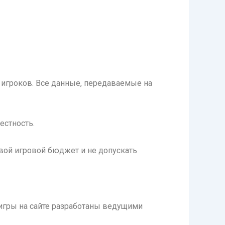
 игроков. Все данные, передаваемые на
естность.
свой игровой бюджет и не допускать
е игры на сайте разработаны ведущими