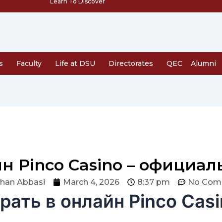
Learn To Discover
s
Faculty
Life at DSU
Directorates
QEC
Alumni
н Pinco Casino – официал
han Abbasi
March 4, 2026
8:37 pm
No Com
рать в онлайн Pinco Casi