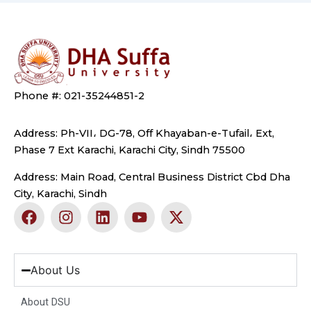
Phone #: 021-35244851-2
Address: Ph-VII، DG-78, Off Khayaban-e-Tufail، Ext,
Phase 7 Ext Karachi, Karachi City, Sindh 75500
Address: Main Road, Central Business District Cbd Dha
City, Karachi, Sindh
F
I
L
Y
X
a
n
i
o
-
c
s
n
u
t
e
t
k
t
w
b
a
e
u
i
About Us
o
g
d
b
t
o
r
i
e
t
About DSU