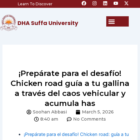
F
I
L
Y
X
Skip
Learn To Discover
a
n
i
o
-
c
s
n
u
t
to
e
t
k
t
w
content
b
a
e
u
i
Menu
DHA Suffa University
o
g
d
b
t
o
r
i
e
t
k
a
n
e
m
r
¡Prepárate para el desafío!
Chicken road guía a tu gallina
a través del caos vehicular y
acumula has
Soohan Abbasi
March 5, 2026
8:40 am
No Comments
¡Prepárate para el desafío! Chicken road: guía a tu