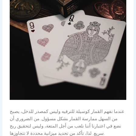
عندما نفهم القمار كوسيلة للترفيه وليس كمصدر للدخل، يصبح
من السهل ممارسة القمار بشكل مسؤول. من الضروري أن
نضع في اعتبارنا أننا نلعب من أجل المتعة، وليس لتحقيق ربح
سريع. لذا، تأكد من تحديد ميزانية محددة لا تتجاوزها.