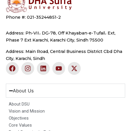
Phone #: 021-35244851-2
Address: Ph-VII، DG-78, Off Khayaban-e-Tufail، Ext,
Phase 7 Ext Karachi, Karachi City, Sindh 75500
Address: Main Road, Central Business District Cbd Dha
City, Karachi, Sindh
F
I
L
Y
X
a
n
i
o
-
c
s
n
u
t
e
t
k
t
w
b
a
e
u
i
About Us
o
g
d
b
t
o
r
i
e
t
About DSU
k
a
n
e
Vision and Mission
m
r
Objectives
Core Values