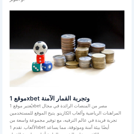
موقع 1xbet وتجربة القمار الآمنة
يُعتبر موقع 1xbet مصر من المنصات الرائدة في مجال
المراهنات الرياضية وألعاب الكازينو. يتيح الموقع للمستخدمين
تجربة فريدة في عالم الترفيه، مع توفير مجموعة واسعة من
الألعاب. تقدم 1xbet أيضًا بيئة آمنة وموثوقة، مما يساعد