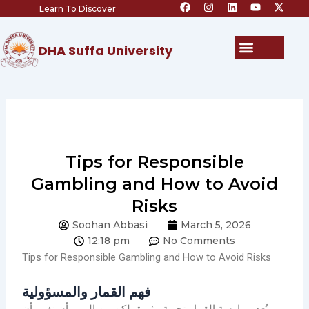
F
I
L
Y
X
Skip
Learn To Discover
a
n
i
o
-
c
s
n
u
t
to
e
t
k
t
w
content
b
a
e
u
i
Menu
DHA Suffa University
o
g
d
b
t
o
r
i
e
t
k
a
n
e
m
r
Tips for Responsible
Gambling and How to Avoid
Risks
Soohan Abbasi
March 5, 2026
12:18 pm
No Comments
Tips for Responsible Gambling and How to Avoid Risks
فهم القمار والمسؤولية