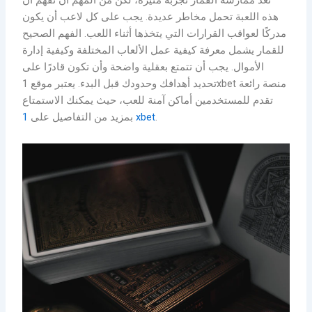
تُعد ممارسة القمار تجربة مثيرة، لكن من المهم أن نفهم أن
هذه اللعبة تحمل مخاطر عديدة. يجب على كل لاعب أن يكون
مدركًا لعواقب القرارات التي يتخذها أثناء اللعب. الفهم الصحيح
للقمار يشمل معرفة كيفية عمل الألعاب المختلفة وكيفية إدارة
الأموال. يجب أن تتمتع بعقلية واضحة وأن تكون قادرًا على
تحديد أهدافك وحدودك قبل البدء. يعتبر موقع 1xbet منصة رائعة
تقدم للمستخدمين أماكن آمنة للعب، حيث يمكنك الاستمتاع
.
1 xbet
بمزيد من التفاصيل على